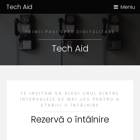
Tech Aid
Meniu
PRIMII PAȘI SPRE
DIGITALIZARE
Tech Aid
TE INVITĂM SĂ ALEGI UNUL DINTRE
INTERVALELE DE MAI JOS PENTRU A
STABILI O ÎNTÂLNIRE
Rezervă o întâlnire