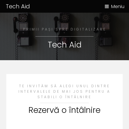
Tech Aid
Meniu
PRIMII PAȘI SPRE
DIGITALIZARE
Tech Aid
TE INVITĂM SĂ ALEGI UNUL DINTRE
INTERVALELE DE MAI JOS PENTRU A
STABILI O ÎNTÂLNIRE
Rezervă o întâlnire